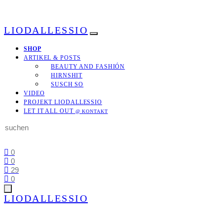
LIODALLESSIO
SHOP
ARTIKEL & POSTS
BEAUTY AND FASHIÓN
HIRNSHIT
SUSCH SO
VIDEO
PROJEKT LIODALLESSIO
LET IT ALL OUT
@ KONTAKT
Search
for:
0
0
29
0
LIODALLESSIO