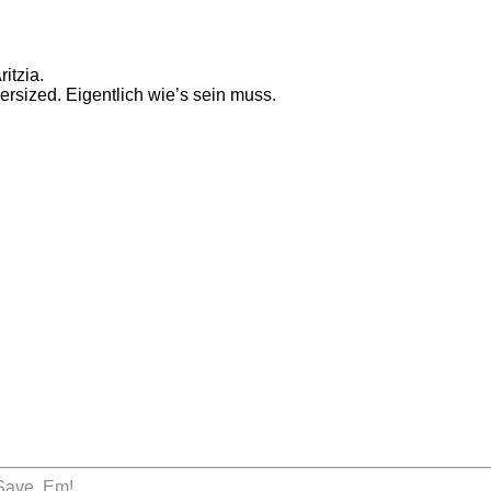
itzia.
ersized. Eigentlich wie’s sein muss.
 Save ‚Em!