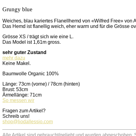
Grungy blue
Weiches, blau kariertes Flanellhemd von «Wilfred Free» von Ar
Das Hemd ist flanellig weich, eher warm und für die Grösse ov
Grösse XS / trägt sich wie eine L.
Das Model ist 1,61m gross.
sehr guter Zustand
mehr dazu
Keine Makel.
Baumwolle Organic 100%
Länge: 73cm (vorne) / 78cm (hinten)
Brust: 53cm
Ärmellänge: 71cm
So messen wir
Fragen zum Artikel?
Schreib uns!
shop@liodallessio.com
Alle Artikel sind gebraucht/geliebt und wurden abgeschoben.