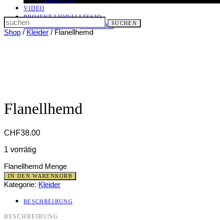
VIDEO
PROJEKT LIODALLESSIO
Search
SUCHEN
LET IT ALL OUT
@ KONTAKT
for:
Shop
/
Kleider
/ Flanellhemd
Flanellhemd
CHF
38.00
1 vorrätig
Flanellhemd Menge
IN DEN WARENKORB
Kategorie:
Kleider
BESCHREIBUNG
BESCHREIBUNG