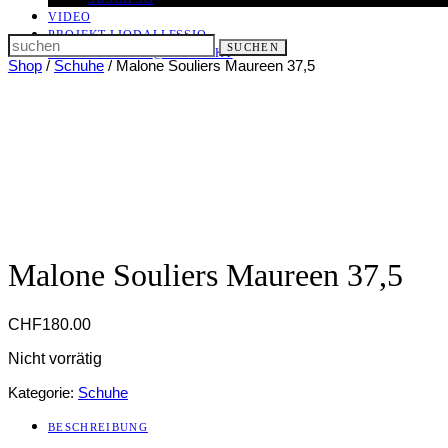
VIDEO
PROJEKT LIODALLESSIO
Search
SUCHEN
LET IT ALL OUT
@ KONTAKT
for:
Shop
/
Schuhe
/ Malone Souliers Maureen 37,5
Malone Souliers Maureen 37,5
CHF
180.00
Nicht vorrätig
Kategorie:
Schuhe
BESCHREIBUNG