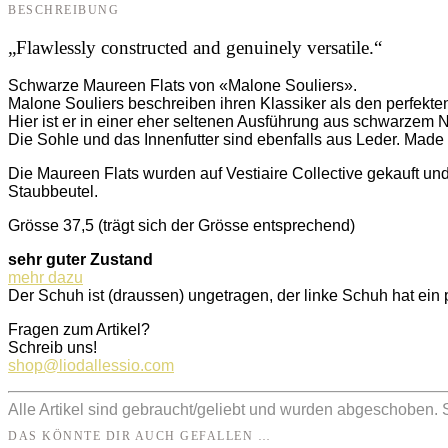
BESCHREIBUNG
„Flawlessly constructed and genuinely versatile.“
Schwarze Maureen Flats von «Malone Souliers».
Malone Souliers beschreiben ihren Klassiker als den perfekte
Hier ist er in einer eher seltenen Ausführung aus schwarzem
Die Sohle und das Innenfutter sind ebenfalls aus Leder. Made i
Die Maureen Flats wurden auf Vestiaire Collective gekauft und
Staubbeutel.
Grösse 37,5 (trägt sich der Grösse entsprechend)
sehr guter Zustand
mehr dazu
Der Schuh ist (draussen) ungetragen, der linke Schuh hat ei
Fragen zum Artikel?
Schreib uns!
shop@liodallessio.com
Alle Artikel sind gebraucht/geliebt und wurden abgeschoben.
DAS KÖNNTE DIR AUCH GEFALLEN …