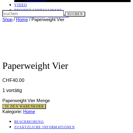
VIDEO
PROJEKT LIODALLESSIO
Search
SUCHEN
LET IT ALL OUT
@ KONTAKT
for:
Shop
/
Home
/ Paperweight Vier
Paperweight Vier
CHF
40.00
1 vorrätig
Paperweight Vier Menge
IN DEN WARENKORB
Kategorie:
Home
BESCHREIBUNG
ZUSÄTZLICHE INFORMATIONEN