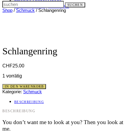
PROJEKT LIODALLESSIO
Search
SUCHEN
LET IT ALL OUT
@ KONTAKT
for:
Shop
/
Schmuck
/ Schlangenring
Schlangenring
CHF
25.00
1 vorrätig
Schlangenring
IN DEN WARENKORB
Menge
Kategorie:
Schmuck
BESCHREIBUNG
BESCHREIBUNG
You don’t want me to look at you? Then you look at
me.