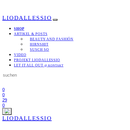
LIODALLESSIO
SHOP
ARTIKEL & POSTS
BEAUTY AND FASHIÓN
HIRNSHIT
SUSCH SO
VIDEO
PROJEKT LIODALLESSIO
LET IT ALL OUT
@ KONTAKT
Search
for:
0
0
29
0
LIODALLESSIO