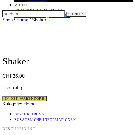
VIDEO
PROJEKT LIODALLESSIO
Search
SUCHEN
LET IT ALL OUT
@ KONTAKT
for:
Shop
/
Home
/ Shaker
Shaker
CHF
26.00
1 vorrätig
Shaker
IN DEN WARENKORB
Menge
Kategorie:
Home
BESCHREIBUNG
ZUSÄTZLICHE INFORMATIONEN
BESCHREIBUNG