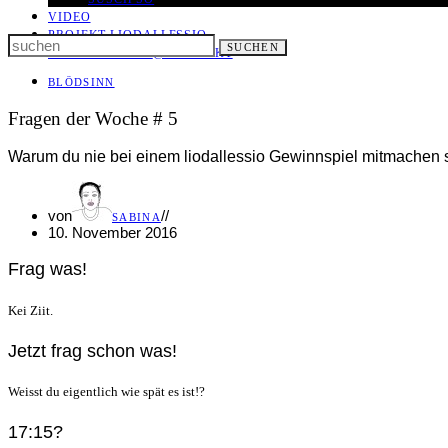
VIDEO
PROJEKT LIODALLESSIO
Search
SUCHEN
LET IT ALL OUT
@ KONTAKT
for:
BLÖDSINN
Fragen der Woche # 5
Warum du nie bei einem liodallessio Gewinnspiel mitmachen so
von
//
SABINA
10. November 2016
Frag was!
Kei Ziit.
Jetzt frag schon was!
Weisst du eigentlich wie spät es ist!?
17:15?