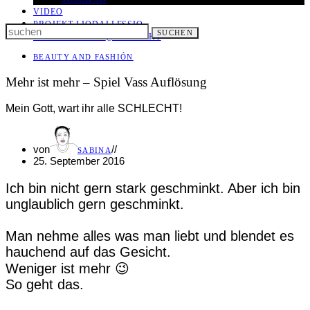
VIDEO
PROJEKT LIODALLESSIO
Search
SUCHEN
LET IT ALL OUT
@ KONTAKT
for:
BEAUTY AND FASHIÓN
Mehr ist mehr – Spiel Vass Auflösung
Mein Gott, wart ihr alle SCHLECHT!
von
//
SABINA
25. September 2016
Ich bin nicht gern stark geschminkt. Aber ich bin
unglaublich gern geschminkt.
Man nehme alles was man liebt und blendet es
hauchend auf das Gesicht.
Weniger ist mehr 😉
So geht das.