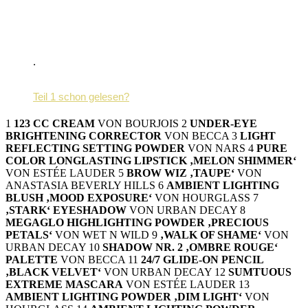
.
Teil 1 schon gelesen?
1
123 CC CREAM
VON BOURJOIS 2
UNDER-EYE
BRIGHTENING CORRECTOR
VON BECCA 3
LIGHT
REFLECTING SETTING POWDER
VON NARS 4
PURE
COLOR LONGLASTING LIPSTICK ‚MELON SHIMMER‘
VON ESTÉE LAUDER 5
BROW WIZ ‚TAUPE‘
VON
ANASTASIA BEVERLY HILLS 6
AMBIENT LIGHTING
BLUSH ‚MOOD EXPOSURE‘
VON HOURGLASS 7
‚STARK‘ EYESHADOW
VON URBAN DECAY 8
MEGAGLO HIGHLIGHTING POWDER ‚PRECIOUS
PETALS‘
VON WET N WILD 9
‚WALK OF SHAME‘
VON
URBAN DECAY 10
SHADOW NR. 2 ‚OMBRE ROUGE‘
PALETTE
VON BECCA 11
24/7 GLIDE-ON PENCIL
‚BLACK VELVET‘
VON URBAN DECAY 12
SUMTUOUS
EXTREME MASCARA
VON ESTÉE LAUDER 13
AMBIENT LIGHTING POWDER ‚DIM LIGHT‘
VON