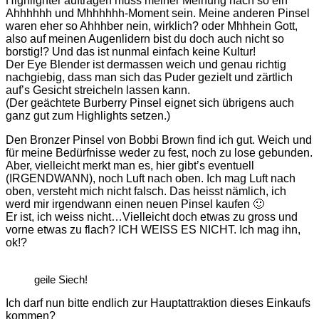
Highlighter auftragen muss meiner Meinung nach so ein
Ahhhhhh und Mhhhhhh-Moment sein. Meine anderen Pinsel
waren eher so Ahhhber nein, wirklich? oder Mhhhein Gott,
also auf meinen Augenlidern bist du doch auch nicht so
borstig!? Und das ist nunmal einfach keine Kultur!
Der Eye Blender ist dermassen weich und genau richtig
nachgiebig, dass man sich das Puder gezielt und zärtlich
auf’s Gesicht streicheln lassen kann.
(Der geächtete Burberry Pinsel eignet sich übrigens auch
ganz gut zum Highlights setzen.)
Den Bronzer Pinsel von Bobbi Brown find ich gut. Weich und
für meine Bedürfnisse weder zu fest, noch zu lose gebunden.
Aber, vielleicht merkt man es, hier gibt’s eventuell
(IRGENDWANN), noch Luft nach oben. Ich mag Luft nach
oben, versteht mich nicht falsch. Das heisst nämlich, ich
werd mir irgendwann einen neuen Pinsel kaufen 🙂
Er ist, ich weiss nicht…Vielleicht doch etwas zu gross und
vorne etwas zu flach? ICH WEISS ES NICHT. Ich mag ihn,
ok!?
geile Siech!
Ich darf nun bitte endlich zur Hauptattraktion dieses Einkaufs
kommen?