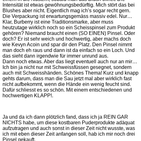
Intensität ist etwas gewöhnungsbedürftig. Mich stört das bei
Blushes aber nicht. Eigentlich mag ich’s sogar recht gern.
Die Verpackung ist erwartungsgemäss massiv edel. Nur…
Klar, Burberry ist eine Traditionsmarke, aber muss
heutzutage wirklich noch so ein Scheisspinsel zum Produkt
gehören? Niemand braucht einen (SO EINEN) Pinsel. Oder
doch? Er ist sehr weich und hochwertig, aber machs doch
wie Kevyn Acoin und spar dir den Platz. Den Pinsel nimmt
man doch eh raus und dann ist da einfach so ein Loch. Und
das sieht dann irgendwie für immer unrund aus.
Dann noch etwas. Aber das liegt eventuell auch nur an mir…
Ich bin ja nicht nur mit Schweissfüssen gesegnet, sondern
auch mit Schweisshänden. Schönes Thema! Kurz und knapp
gehts darum, dass man die Sau jetzt mal aber wirklich fast
nicht aufbekommt, wenn die Hände ein wenig feucht sind.
Dafür schliesst es so schön. Mit einem entschiedenen und
hochwertigen KLAPP!.
Ja und da ich dann plötzlich fand, dass ich ja REIN GAR
NICHTS habe, um diese kostbaren Puderprodukte adäquat
aufzutragen und auch sonst in dieser Zeit nicht wusste, was
ich mit eben dieser Zeit anfangen soll, hab ich mir noch drei
Pinsel gekauft.