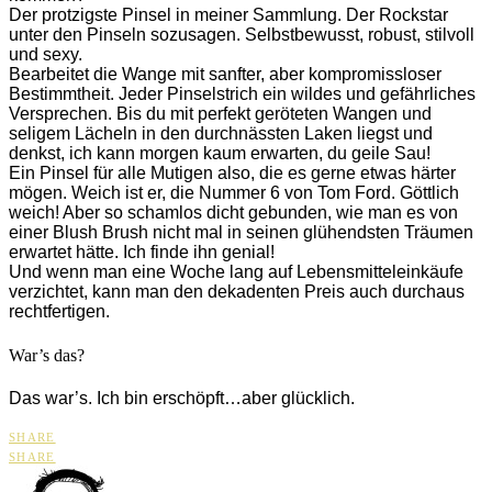
Der protzigste Pinsel in meiner Sammlung. Der Rockstar
unter den Pinseln sozusagen. Selbstbewusst, robust, stilvoll
und sexy.
Bearbeitet die Wange mit sanfter, aber kompromissloser
Bestimmtheit. Jeder Pinselstrich ein wildes und gefährliches
Versprechen. Bis du mit perfekt geröteten Wangen und
seligem Lächeln in den durchnässten Laken liegst und
denkst, ich kann morgen kaum erwarten, du geile Sau!
Ein Pinsel für alle Mutigen also, die es gerne etwas härter
mögen. Weich ist er, die Nummer 6 von Tom Ford. Göttlich
weich! Aber so schamlos dicht gebunden, wie man es von
einer Blush Brush nicht mal in seinen glühendsten Träumen
erwartet hätte. Ich finde ihn genial!
Und wenn man eine Woche lang auf Lebensmitteleinkäufe
verzichtet, kann man den dekadenten Preis auch durchaus
rechtfertigen.
War’s das?
Das war’s. Ich bin erschöpft…aber glücklich.
SHARE
SHARE