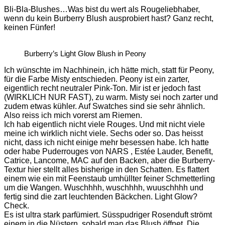
Bli-Bla-Blushes…Was bist du wert als Rougeliebhaber,
wenn du kein Burberry Blush ausprobiert hast? Ganz recht,
keinen Fünfer!
Burberry’s Light Glow Blush in Peony
Ich wünschte im Nachhinein, ich hätte mich, statt für Peony,
für die Farbe Misty entschieden. Peony ist ein zarter,
eigentlich recht neutraler Pink-Ton. Mir ist er jedoch fast
(WIRKLICH NUR FAST), zu warm. Misty sei noch zarter und
zudem etwas kühler. Auf Swatches sind sie sehr ähnlich.
Also reiss ich mich vorerst am Riemen.
Ich hab eigentlich nicht viele Rouges. Und mit nicht viele
meine ich wirklich nicht viele. Sechs oder so. Das heisst
nicht, dass ich nicht einige mehr besessen habe. Ich hatte
oder habe Puderrouges von NARS , Estée Lauder, Benefit,
Catrice, Lancome, MAC auf den Backen, aber die Burberry-
Textur hier stellt alles bisherige in den Schatten. Es flattert
einem wie ein mit Feenstaub umhüllter feiner Schmetterling
um die Wangen. Wuschhhh, wuschhhh, wuuschhhh und
fertig sind die zart leuchtenden Bäckchen. Light Glow?
Check.
Es ist ultra stark parfümiert. Süsspudriger Rosenduft strömt
einem in die Nüstern, sobald man das Blush öffnet. Die