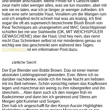
und wieder anschauen. Meine Pinsel für’s Gesicht taten
zwar mehr oder weniger alles, was sie tun mussten, aber mit
wie sie es taten, war ich je länger, je weniger zufrieden. Ich
habe eine sehr sensible Haut. Vorallem um die Wangen rum
und ich empfind recht schnell mal was als kratzig. Ich find
sogar die oft als superweich bezeichnete Blush Brush von
Real Techniques als unangenehm und MAC Gesichtspinsel
schürfen bei mir wie Stahlwolle (OK, MIT WEICHSPÜLER
GEWASCHENE) über die Haut. Und hey nein, das nervt
mich! Das Schminken selbst ist mir mindestens genau so
wichtig wie das geschminkt sein während des Tages.
SCHMINKEN
ist ein informativer Post dazu.
zärtliche Siech!
Der Eye Blender von Bobbi Brown. Das ist einer meiner
absoluten Lieblingspinsel geworden. Ever. Wenn ich so
darüber nachdenke, würde ich ihn heute Nacht am liebsten
mit ins Bett nehmen. Schön vorsichtig neben das Kopfkissen
legen und manchmal ein wenig zu ihm rübergreifen und ihn
streicheln… Aber dann such ich den morgen früh im
Badezimmer und dann bin ich gestresst und Stress am
Morgen gibt Kummer und Sorgen.
Den hab ich angeschafft für den Kevyn Aucoin Highlighter.