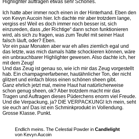
Highlighter auftragen etwas sehr Schönes.
Ich hatte aber immer noch einen in der Hinterhand. Eben den
von Kevyn Aucoin hier. Ich dachte mir aber trotzdem lange,
vergiss es! Weil es doch immer noch besser ist, sich
einzureden, dass „der Richtige“ dann schon funktionieren
wird, als sich zu fragen, was zum Teufel mit seiner Haut
falsch läuft, oder? Eben.
Vor ein paar Monaten aber war eh alles ziemlich egal und
das letzte, was mich damals hätte schockieren können, wäre
ein unbrauchbarer Highlighter gewesen. Also dachte ich, her
mit dem Zeug!
Und das Zeug ist genau so, wie ich mir das Zeug vorgestellt
hab. Ein champagnerfarbener, hautähnlicher Ton, der nicht
glitzert und einfach bloss einen schönen sheen gibt.
Ganz ehrlich jetzt mal, meine Haut hat natürlicherweise
schon genug sheen, ok? Aber trotzdem macht mir das
Tragen und Auftragen dieses Püderchens enorm viel Freude.
Und die Verpackung, ja? DIE VERPACKUNG! Ich mein, seht
sie euch an! Das ist ein Schminkprodukt in Vollendung.
Grosse Klasse. Punkt.
Endlich meins. The Celestial Powder in
Candlelight
von Kevyn Aucoin