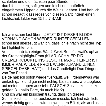
schleifen und die nächsten paar Stunden mit
durchfeuchteten, saftigen und leicht und natürlich
eingefärbten Lippen durch die Welt zu gehen. Und hab ich
schon gesagt, dass jedes von diesen Saftdingern einen
Lichtschutzfaktor von 15 hat? BAM!
Ich war schon fast über – JETZT IST DIESER BLÖDE
VORHANG SCHON WIEDER RUNTERGEFALLEN! –
schon fast überzeugt war ich, dass ich einfach nicht der Typ
für Highlighter bin.
Versucht hab ich einige. Was? Zwei. Benefits watt’s up! an
der Cremehighlight-Front (KLAR, SCHMIER DIR
CREMEPRODUKTE INS GESICHT. MANCH EINER IST
IMMER MAL WIEDER FROH, WENN JEMAND „EINEN
SPIEGEL DABEI HAT“) und das Candlelight Duo Dingens
von Too Faced.
Beide hab ich sofort wieder verkauft, weil irgendetwas war
einfach ganz und gar nicht richtig. Es sah aus, wie Lipgloss
auf meinen Lippen aussieht. FALSCH! Zu viel, zu pink, zu
golden (zu hallo Pore, du auch hier?)
Und ich war ein bisschen traurig, dass ich diesen
Schminkschritt immer auslassen musste. Ich find nämlich,
wenns richtig gemacht wird, sowohl den Effekt, als auch das