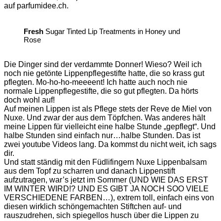
auf parfumidee.ch.
Fresh
Sugar Tinted Lip Treatments in Honey und
Rose
Die Dinger sind der verdammte Donner! Wieso? Weil ich
noch nie getönte Lippenpflegestifte hatte, die so krass gut
pflegten. Mo-ho-ho-meeeent! Ich hatte auch noch nie
normale Lippenpflegestifte, die so gut pflegten. Da hörts
doch wohl auf!
Auf meinen Lippen ist als Pflege stets der Reve de Miel von
Nuxe. Und zwar der aus dem Töpfchen. Was anderes hält
meine Lippen für vielleicht eine halbe Stunde „gepflegt“. Und
halbe Stunden sind einfach nur…halbe Stunden. Das ist
zwei youtube Videos lang. Da kommst du nicht weit, ich sags
dir.
Und statt ständig mit den Füdlifingern Nuxe Lippenbalsam
aus dem Topf zu scharren und danach Lippenstift
aufzutragen, war’s jetzt im Sommer (UND WIE DAS ERST
IM WINTER WIRD!? UND ES GIBT JA NOCH SOO VIELE
VERSCHIEDENE FARBEN…), extrem toll, einfach eins von
diesen wirklich schöngemachten Stiftchen auf- und
rauszudrehen, sich spiegellos husch über die Lippen zu