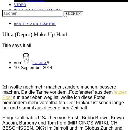
VIDEO
PROJEKT LIODALLESSIO
Search
SUCHEN
LET IT ALL OUT
@ KONTAKT
for:
BEAUTY AND FASHIÓN
Ultra (Depro) Make-Up Haul
Title says it all.
von
//
SABINA
10. September 2014
Ich wollte noch mehr machen, andere machen, bessere
machen. Da die Tanne vor dem „Fotofenster“ aus dem
letzten
Post
nun aber eben weg ist, wollte ich diese Fotos
niemandem mehr vorenthalten. Der Einkauf ist schon lange
her und stammt aus dieser einen Zeit halt.
Eingekauft hab ich Sachen von Fresh, Bobbi Brown, Kevyn
Aucoin, Burberry und Tom Ford (MIR GINGS WIRKLICH
BESCHISSEN, OK?) im Jelmoli und im Globus Zürich und